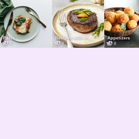
Pasta
Recipes with meat
Appetizers
8
8
8