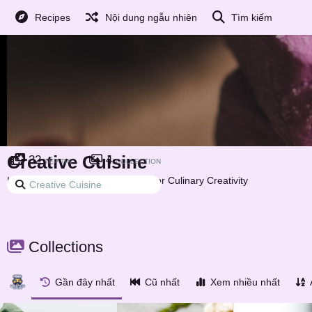
Recipes
Nội dung ngẫu nhiên
Tìm kiếm
Creative Cuisine
32
4
TỆP TIN
COLLECTION
Inspiring and Innovative Recipes for Culinary Creativity
Collections
Gần đây nhất
Cũ nhất
Xem nhiều nhất