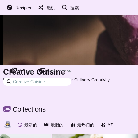
Recipes
随机
搜索
Creative Cuisine
32
4
文件
COLLECTION
Inspiring and Innovative Recipes for Culinary Creativity
Collections
最新的
最旧的
最热门的
AZ