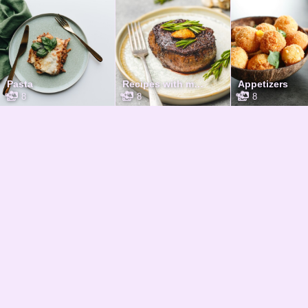
Pasta
Recipes with meat
Appetizers
8
8
8